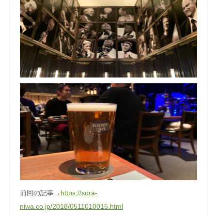
前回の記事→
https://sora-
niwa.co.jp/2018/0511010015.html