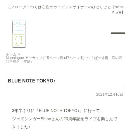
モノローグ | つくば在住のガーデンデザイナーのひとりごと【sora-
niwa】
ホーム
>
Monologue アーカイブ | 15ページ目 (47ページ中) | つくばの外構・庭の設
計事務所『空庭』
BLUE NOTE TOKYO♪
2021年12月10日
3年半ぶりに『BLUE NOTE TOKYO♪』に行って、
ジャズシンガーShihoさんの20周年記念ライブを楽しんで
きました♪