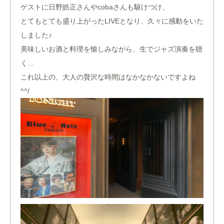
ゲストに日野皓正さんやcobaさんも駆けつけ、
とてもとても盛り上がったLIVEとなり、久々に感動をいた
しました♪
美味しいお酒と料理を愉しみながら、生でジャズ演奏を聴
く…
これ以上の、大人の贅沢な時間はなかなかないですよね
^^/