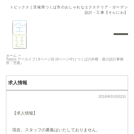
トピックス | 茨城県つくば市のおしゃれなエクステリア・ガーデン
設計・工事【そらにわ】
ホーム
>
Topics アーカイブ | 9ページ目 (9ページ中) | つくばの外構・庭の設計事務
所『空庭』
求人情報
2016年03月02日
【求人情報】
現在、スタッフの募集はいたしておりません。