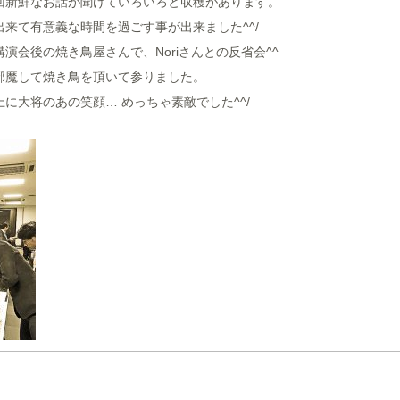
回新鮮なお話が聞けていろいろと収穫があります。
来て有意義な時間を過ごす事が出来ました^^/
会後の焼き鳥屋さんで、Noriさんとの反省会^^
邪魔して焼き鳥を頂いて参りました。
に大将のあの笑顔… めっちゃ素敵でした^^/