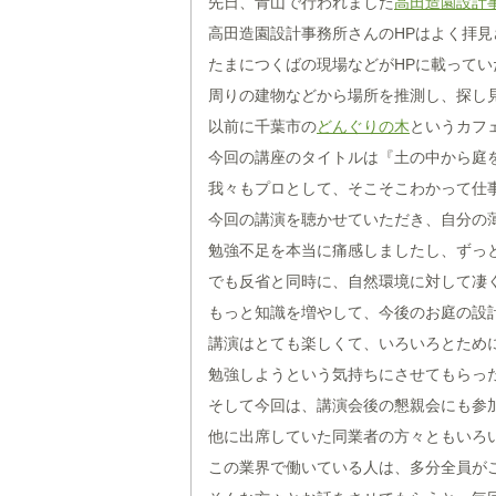
先日、青山で行われました
高田造園設計
高田造園設計事務所さんのHPはよく拝
たまにつくばの現場などがHPに載ってい
周りの建物などから場所を推測し、探し
以前に千葉市の
どんぐりの木
というカフ
今回の講座のタイトルは『土の中から庭
我々もプロとして、そこそこわかって仕
今回の講演を聴かせていただき、自分の薄
勉強不足を本当に痛感しましたし、ずっと
でも反省と同時に、自然環境に対して凄
もっと知識を増やして、今後のお庭の設計
講演はとても楽しくて、いろいろとため
勉強しようという気持ちにさせてもらった
そして今回は、講演会後の懇親会にも参
他に出席していた同業者の方々ともいろ
この業界で働いている人は、多分全員が