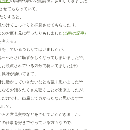
事務所
の高田代表の公開講座に参加してきました。
見させてもらっていて、
たりすると、
見つけてこっそりと拝見させてもらったり、
ェのお庭も見に行ったりもしました
(当時の記事)
を考える』
事をしているつもりではいましたが、
っぺらさに恥ずかしくなってしまいました^^;
お説教されている気分で聴いてました(汗)
く興味が湧いてきて、
に活かしていきたいなとも強く思いました^^
になるお話をたくさん聴くことが出来ましたが、
だけでも、出席して良かったなと思います^^
加して、
いろと意見交換などをさせていただきました。
この仕事を好きでやっている方々なので、