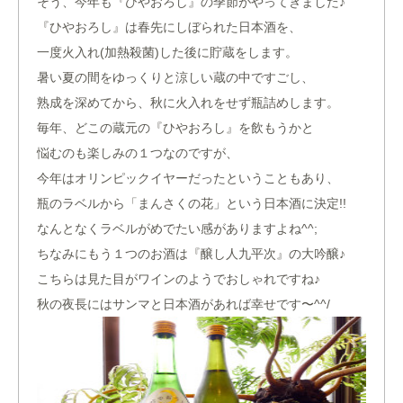
そう、今年も『ひやおろし』の季節がやってきました♪
『ひやおろし』は春先にしぼられた日本酒を、
一度火入れ(加熱殺菌)した後に貯蔵をします。
暑い夏の間をゆっくりと涼しい蔵の中ですごし、
熟成を深めてから、秋に火入れをせず瓶詰めします。
毎年、どこの蔵元の『ひやおろし』を飲もうかと
悩むのも楽しみの１つなのですが、
今年はオリンピックイヤーだったということもあり、
瓶のラベルから「まんさくの花」という日本酒に決定!!
なんとなくラベルがめでたい感がありますよね^^;
ちなみにもう１つのお酒は『醸し人九平次』の大吟醸♪
こちらは見た目がワインのようでおしゃれですね♪
秋の夜長にはサンマと日本酒があれば幸せです〜^^/