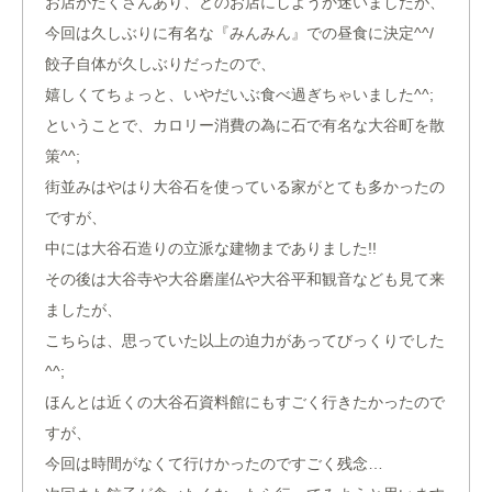
お店がたくさんあり、どのお店にしようか迷いましたが、
今回は久しぶりに有名な『みんみん』での昼食に決定^^/
餃子自体が久しぶりだったので、
嬉しくてちょっと、いやだいぶ食べ過ぎちゃいました^^;
ということで、カロリー消費の為に石で有名な大谷町を散
策^^;
街並みはやはり大谷石を使っている家がとても多かったの
ですが、
中には大谷石造りの立派な建物までありました!!
その後は大谷寺や大谷磨崖仏や大谷平和観音なども見て来
ましたが、
こちらは、思っていた以上の迫力があってびっくりでした
^^;
ほんとは近くの大谷石資料館にもすごく行きたかったので
すが、
今回は時間がなくて行けかったのですごく残念…