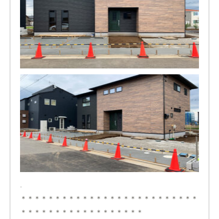
.
＊＊＊＊＊＊＊＊＊＊＊＊＊＊＊＊＊＊＊＊＊＊＊＊＊＊
＊＊＊＊＊＊＊＊＊＊＊＊＊＊＊＊＊＊