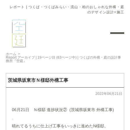
レポート | つくば・つくばみらい・流山・柏のおしゃれな外構・庭
のデザイン設計+施工
ホーム
>
Report アーカイブ | 19ページ目 (63ページ中) | つくばの外構・庭の設計事
務所『空庭』
茨城県坂東市Ｎ様邸外構工事
2022年06月21日
06月21日 Ｎ様邸 進捗状況② (茨城県坂東市 外構工事)
.
晴れてるうちに仕上げ工事をいっきに進めたN様邸。